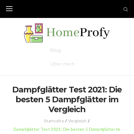
Skip
to
content
Blog
Über mich
Dampfglätter Test 2021: Die
besten 5 Dampfglätter im
Vergleich
Startseite
/
Vergleich
/
Dampfglätter Test 2021: Die besten 5 Dampfglätter im