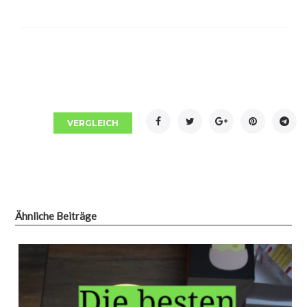
Facebook
Twitter
Google+
Pinterest
Tel
VERGLEICH
Ähnliche Beiträge