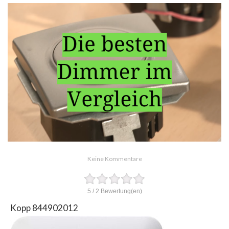
Keine Kommentare
5
/
2
Bewertung(en)
Kopp 844902012