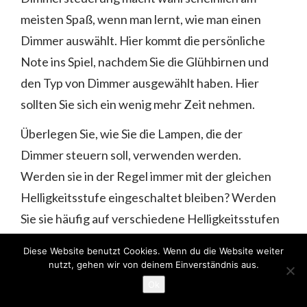
meisten Spaß, wenn man lernt, wie man einen
Dimmer auswählt. Hier kommt die persönliche
Note ins Spiel, nachdem Sie die Glühbirnen und
den Typ von Dimmer ausgewählt haben. Hier
sollten Sie sich ein wenig mehr Zeit nehmen.
Überlegen Sie, wie Sie die Lampen, die der
Dimmer steuern soll, verwenden werden.
Werden sie in der Regel immer mit der gleichen
Helligkeitsstufe eingeschaltet bleiben? Werden
Sie sie häufig auf verschiedene Helligkeitsstufen
dimmen? Möchten Sie, dass sie sich jedes Mal
Diese Website benutzt Cookies. Wenn du die Website weiter
genau auf der gewünschten Dimmstufe
nutzt, gehen wir von deinem Einverständnis aus.
einschalten? Hier sind Ihre Optionen für die
Ok
Dimmersteuerung.