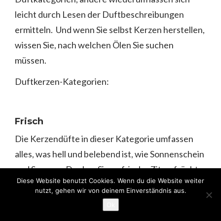
leicht durch Lesen der Duftbeschreibungen
ermitteln. Und wenn Sie selbst Kerzen herstellen,
wissen Sie, nach welchen Ölen Sie suchen
müssen.
Duftkerzen-Kategorien:
Frisch
Die Kerzendüfte in dieser Kategorie umfassen
alles, was hell und belebend ist, wie Sonnenschein
und Sommer. Denken Sie an frische Zitrusfrüchte,
Diese Website benutzt Cookies. Wenn du die Website weiter
Kräuter und saubere Aromen, die kühl, leicht,
nutzt, gehen wir von deinem Einverständnis aus.
luftig und lustig wirken. Jeder dieser Düfte ist
Ok
lebendig und schafft eine belebende, anregende