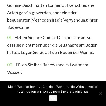
Gummi-Duschmatten können auf verschiedene
Arten gereinigt werden, aber eine der
bequemsten Methoden ist die Verwendung Ihrer
Badewanne:
Heben Sie Ihre Gummi-Duschmatte an, so
dass sie nicht mehr über die Saugnäpfe am Boden
haftet. Legen Sie sie auf den Boden der Wanne.
Füllen Sie Ihre Badewanne mit warmem
Wasser.
Ziehen Sie Gummihandschuhe an und geben
Diese Website benutzt Cookies. Wenn du die Website weiter
nutzt, gehen wir von deinem Einverständnis aus.
Sie zwei Tassen Chlorbleiche in das Badewasser.
Ok
Schrubben Sie Ihre Badematte mit einer