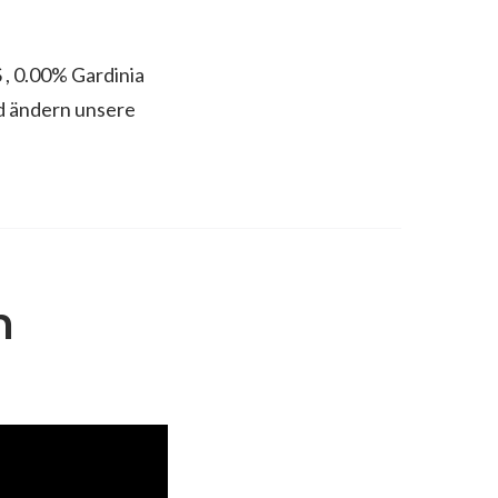
, 0.00% Gardinia
d ändern unsere
n