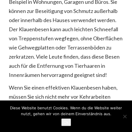
Beispiel in Wohnungen, Garagen und Büros. Sie
können zur Beseitigung von Schmutz außerhalb
oder innerhalb des Hauses verwendet werden.
Der Klauenbesen kann auch leichten Schneefall
von Treppenstufen wegfegen, ohne Oberflächen
wie Gehwegplatten oder Terrassenböden zu
zerkratzen. Viele Leute finden, dass diese Besen
auch für die Entfernung von Tierhaaren in
Innenräumen hervorragend geeignet sind!
Wenn Sie einen effektiven Klauenbesen haben,
müssen Sie sich nicht mehr vor Kehrarbeiten
fürchten. Mit dem richtigen Werkzeug können Sie
Diese Website benutzt Cookies. Wenn du die Website weiter
nutzt, gehen wir von deinem Einverständnis aus.
Ihre Böden und andere Oberflächen schnell und
Ok
einfach reinigen, ohne sich Sorgen machen zu