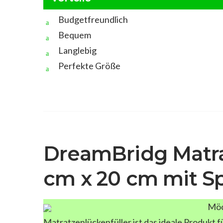
Budgetfreundlich
Bequem
Langlebig
Perfekte Größe
DreamBridg Matra
cm x 20 cm mit Sp
Möc
Matratzenlückenfüller ist das ideale Produkt f