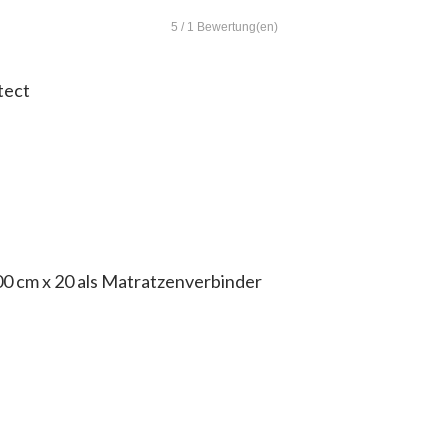
5
/
1
Bewertung(en)