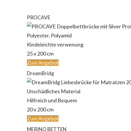
PROCAVE
‎Polyester, Polyamid
Kindeleichte verwenung
25 x 200 cm
Zum Angebot
DreamBridg
Unschädliches Material
Hilfreich und Bequem
20 x 200 cm
Zum Angebot
MERINO BETTEN