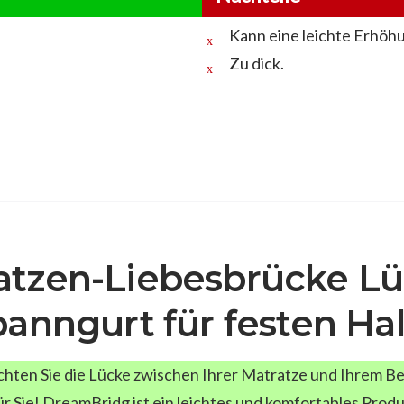
Kann eine leichte Erhöh
Zu dick.
tzen-Liebesbrücke Lüc
anngurt für festen Hal
hten Sie die Lücke zwischen Ihrer Matratze und Ihrem B
ür Sie! DreamBridg ist ein leichtes und komfortables Produk