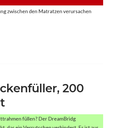
ung zwischen den Matratzen verursachen
kenfüller, 200
t
ettrahmen füllen? Der DreamBridg
t, das ein Verrutschen verhindert. Es ist aus