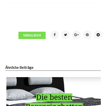
Facebook
Twitter
Google+
Pinterest
Tel
VERGLEICH
Ähnliche Beiträge