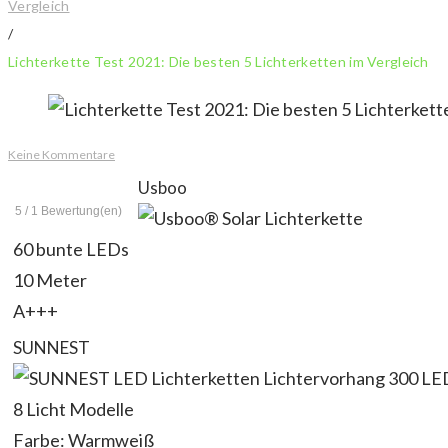
Vergleich
/
Lichterkette Test 2021: Die besten 5 Lichterketten im Vergleich
Keine Kommentare
Usboo
5
/
1
Bewertung(en)
60 bunte LEDs
10 Meter
A+++
SUNNEST
8 Licht Modelle
Farbe: Warmweiß