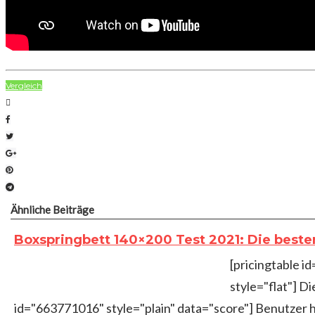
Vergleich
Facebook
Twitter
Google+
Pinterest
Telegram
Ähnliche Beiträge
Boxspringbett 140×200 Test 2021: Die beste
[pricingtable 
style="flat"] 
id="663771016" style="plain" data="score"] Benutzer 