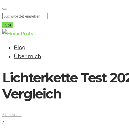
Skip
to
Search
content
for:
Go!
Blog
Über mich
Lichterkette Test 20
Vergleich
Startseite
/