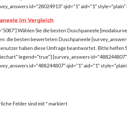
vey_answers id="28024913" qid="1" aid="1" style="plain"
aneele im Vergleich
d='5087'] Wählen Sie die besten Duschpaneele [modalsurve
n: die besten bewerteten Duschpaneele [survey_answers
Benutzer haben diese Umfrage beantwortet. Bitte helfen S
echart" legend="true"] [survey_answers id="488244807" q
vey_answers id="488244807" qid="1" aid="1" style="plai
liche Felder sind mit
*
markiert