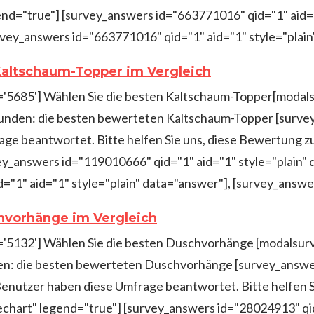
nd="true"] [survey_answers id="663771016" qid="1" aid="
vey_answers id="663771016" qid="1" aid="1" style="plain
Kaltschaum-Topper im Vergleich
d='5685'] Wählen Sie die besten Kaltschaum-Topper[modal
unden: die besten bewerteten Kaltschaum-Topper [surv
age beantwortet. Bitte helfen Sie uns, diese Bewertung 
ey_answers id="119010666" qid="1" aid="1" style="plain"
="1" aid="1" style="plain" data="answer"], [survey_ans
hvorhänge im Vergleich
d='5132'] Wählen Sie die besten Duschvorhänge [modalsurv
n: die besten bewerteten Duschvorhänge [survey_answer
Benutzer haben diese Umfrage beantwortet. Bitte helfen S
chart" legend="true"] [survey_answers id="28024913" qid=