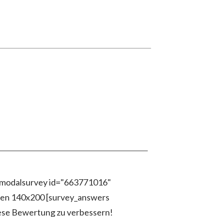
0[modalsurvey id="663771016"
tten 140x200 [survey_answers
iese Bewertung zu verbessern!