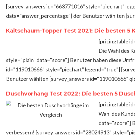
[survey_answers id="663771016" style="piechart" lege
data="answer_percentage"] der Benutzer wählten [sur
Kaltschaum-Topper Test 2021: Die besten 5 
[pricingtable i
Die Wahl des K
style="plain" data="score"] Benutzer haben diese Umfr
id="119010666" style="piechart" legend="true"] [surv
Benutzer wählten [survey_answers id="119010666" qid
Duschvorhang Test 2022: Die besten 5 Dusc
[pricingtable i
Wahl des Kunde
data="score"] 
verbessern! [survey_answers id="28024913" style="pie