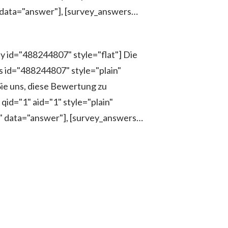
 data="answer"], [survey_answers…
y id="488244807" style="flat"] Die
 id="488244807" style="plain"
ie uns, diese Bewertung zu
id="1" aid="1" style="plain"
n" data="answer"], [survey_answers…