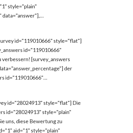
1" style="plain"
" data="answer"],…
survey id="119010666" style="flat"]
ey_answers id="119010666"
zu verbessern! [survey_answers
 data="answer_percentage"] der
wers id="119010666"…
ey id="28024913" style="flat"] Die
s id="28024913" style="plain"
ie uns, diese Bewertung zu
"1" aid="1" style="plain"