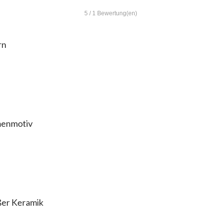
5
/
1
Bewertung(en)