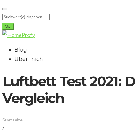
Skip
to
Search
content
for:
Go!
Blog
Über mich
Luftbett Test 2021: 
Vergleich
Startseite
/