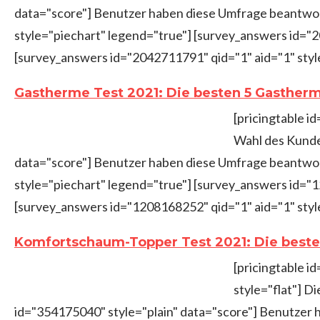
data="score"] Benutzer haben diese Umfrage beantwort
style="piechart" legend="true"] [survey_answers id="
[survey_answers id="2042711791" qid="1" aid="1" sty
Gastherme Test 2021: Die besten 5 Gasther
[pricingtable i
Wahl des Kunde
data="score"] Benutzer haben diese Umfrage beantwort
style="piechart" legend="true"] [survey_answers id="
[survey_answers id="1208168252" qid="1" aid="1" styl
Komfortschaum-Topper Test 2021: Die best
[pricingtable 
style="flat"] 
id="354175040" style="plain" data="score"] Benutzer 