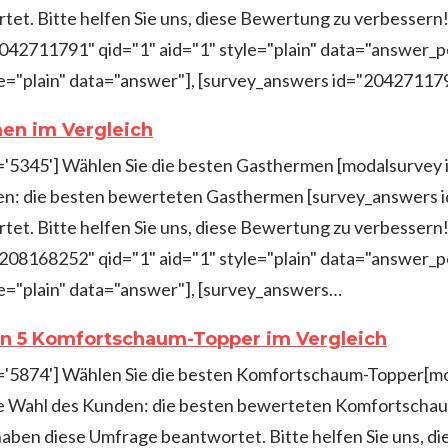
et. Bitte helfen Sie uns, diese Bewertung zu verbesser
2042711791" qid="1" aid="1" style="plain" data="answer_
le="plain" data="answer"], [survey_answers id="2042711
men im Vergleich
d='5345'] Wählen Sie die besten Gasthermen [modalsurvey 
n: die besten bewerteten Gasthermen [survey_answers i
et. Bitte helfen Sie uns, diese Bewertung zu verbesser
1208168252" qid="1" aid="1" style="plain" data="answer_
e="plain" data="answer"], [survey_answers…
en 5 Komfortschaum-Topper im Vergleich
id='5874'] Wählen Sie die besten Komfortschaum-Topper[
Die Wahl des Kunden: die besten bewerteten Komfortscha
haben diese Umfrage beantwortet. Bitte helfen Sie uns, d