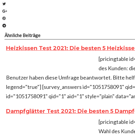
Twitter
Google+
Pinterest
Telegram
Ähnliche Beiträge
Heizkissen Test 2021: Die besten 5 Heizkiss
[pricingtable i
des Kunden: di
Benutzer haben diese Umfrage beantwortet. Bitte helf
legend="true"] [survey_answers id="1051758091" qid=
id="1051758091" qid="1" aid="1" style="plain" data=
Dampfglätter Test 2021: Die besten 5 Dampfg
[pricingtable i
Wahl des Kunde