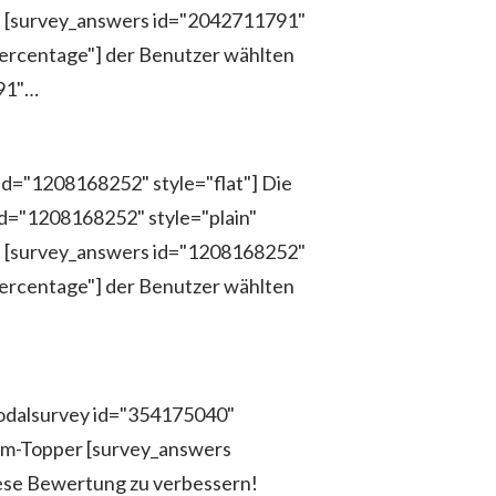
n! [survey_answers id="2042711791"
percentage"] der Benutzer wählten
791"…
id="1208168252" style="flat"] Die
d="1208168252" style="plain"
n! [survey_answers id="1208168252"
percentage"] der Benutzer wählten
modalsurvey id="354175040"
um-Topper [survey_answers
iese Bewertung zu verbessern!