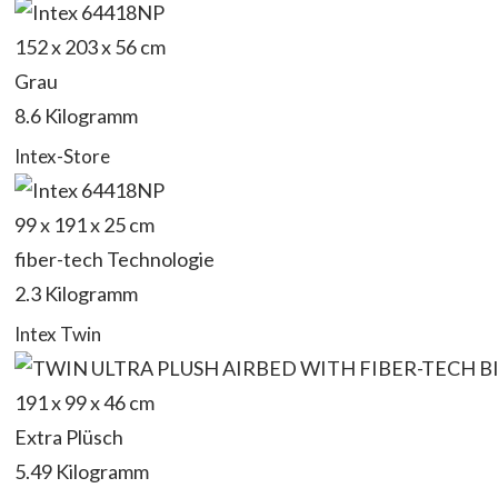
‎152 x 203 x 56 cm
Grau
8.6 Kilogramm
Intex-Store
99 x 191 x 25 cm
fiber-tech Technologie
2.3 Kilogramm
Intex Twin
191 x 99 x 46 cm
Extra Plüsch
5.49 Kilogramm