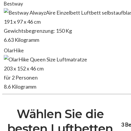
Bestway
191 x 97 x 46 cm
Gewichtsbegrenzung: 150 Kg
6.63 Kilogramm
OlarHike
203 x 152 x 46 cm
für 2 Personen
8.6 Kilogramm
Wählen Sie die
3 B
besten Luftbetten