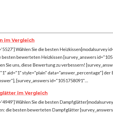
en im Vergleich
d='5527'] Wählen Sie die besten Heizkissen[modalsurvey i
e besten bewerteten Heizkissen [survey_answers id="1051
en Sie uns, diese Bewertung zu verbessern! [survey_ans
"1" aid="1" style="plain" data="answer_percentage"] der
"answer"], [survey_answers id="1051758091"…
lätter im Vergleich
d='4949'] Wählen Sie die besten Dampfglätter[modalsurvey
n: die besten bewerteten Dampfglätter [survey_answers 