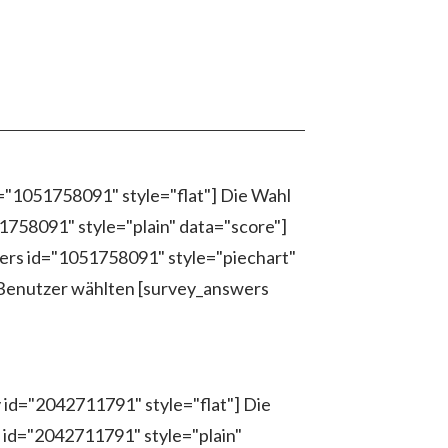
d="1051758091" style="flat"] Die Wahl
758091" style="plain" data="score"]
wers id="1051758091" style="piechart"
 Benutzer wählten [survey_answers
 id="2042711791" style="flat"] Die
id="2042711791" style="plain"