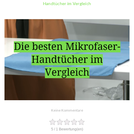
Handtücher im Vergleich
Keine Kommentare
5
/
1
Bewertung(en)