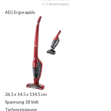
5
/
2
Bewertung(en)
AEG Ergorapido
26.5 x 14.5 x 114.5 cm
Spannung ‎18 Volt
Tiefenreinigung