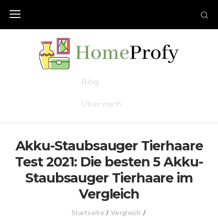
Skip
to
content
Blog
Über mich
Akku-Staubsauger Tierhaare
Test 2021: Die besten 5 Akku-
Staubsauger Tierhaare im
Vergleich
Startseite
/
Vergleich
/