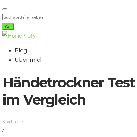
Skip
to
Search
content
for:
Go!
Blog
Über mich
Händetrockner Test 
im Vergleich
Startseite
/