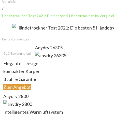
Vergleich
/
Händetrockner Test 2021: Die besten 5 Händetrockner im Vergleic
Keine Kommentare
Anydry 2630S
5
/
1
Bewertung(en)
Elegantes Design
kompakter Körper
3 Jahre Garantie
Zum Angebot
Anydry 2800
Intelligentes Warmluftsystem