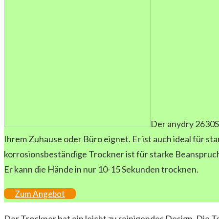
Der anydry 2630S 
Ihrem Zuhause oder Büro eignet. Er ist auch ideal für st
korrosionsbeständige Trockner ist für starke Beanspruc
Er kann die Hände in nur 10-15 Sekunden trocknen.
Zum Angebot
Der Trockner hat ein leicht zu reinigendes Design. Die 