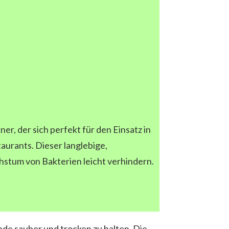
r, der sich perfekt für den Einsatz in
aurants. Dieser langlebige,
hstum von Bakterien leicht verhindern.
nde sauber und trocken zu halten. Die