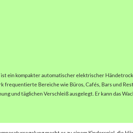
ist ein kompakter automatischer elektrischer Händetrockne
ark frequentierte Bereiche wie Büros, Cafés, Bars und Rest
hung und täglichen Verschleiß ausgelegt. Er kann das Wac
Temperaturregelung macht es zu einem Kinderspiel, die Hä