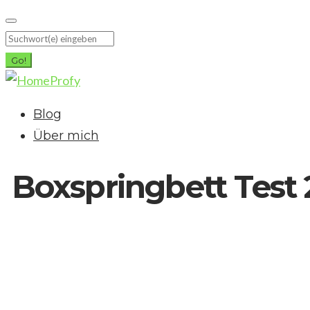
Skip
to
Search
content
for:
Go!
Blog
Über mich
Boxspringbett Test 