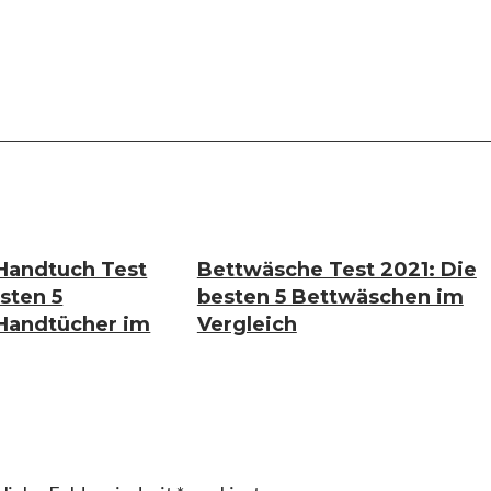
Handtuch Test
Bettwäsche Test 2021: Die
sten 5
besten 5 Bettwäschen im
Handtücher im
Vergleich