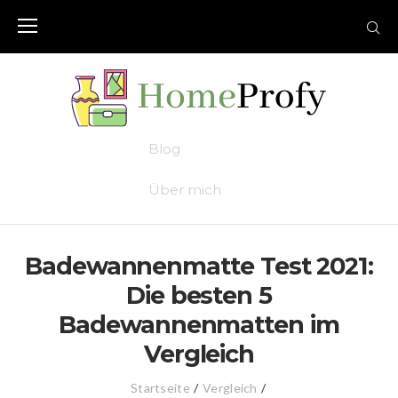
Skip
to
content
Blog
Über mich
Badewannenmatte Test 2021:
Die besten 5
Badewannenmatten im
Vergleich
Startseite
/
Vergleich
/