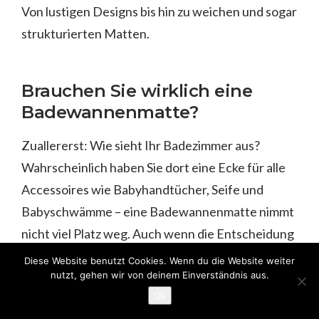
Von lustigen Designs bis hin zu weichen und sogar
strukturierten Matten.
Brauchen Sie wirklich eine
Badewannenmatte?
Zuallererst: Wie sieht Ihr Badezimmer aus?
Wahrscheinlich haben Sie dort eine Ecke für alle
Accessoires wie Babyhandtücher, Seife und
Babyschwämme – eine Badewannenmatte nimmt
nicht viel Platz weg. Auch wenn die Entscheidung
letztlich bei Ihnen liegt, gibt es doch einige Dinge
Diese Website benutzt Cookies. Wenn du die Website weiter
nutzt, gehen wir von deinem Einverständnis aus.
zu bedenken, ob Ihr Baby eine Badewannenmatte
Ok
braucht oder nicht. Hier sind einige Dinge, die Sie