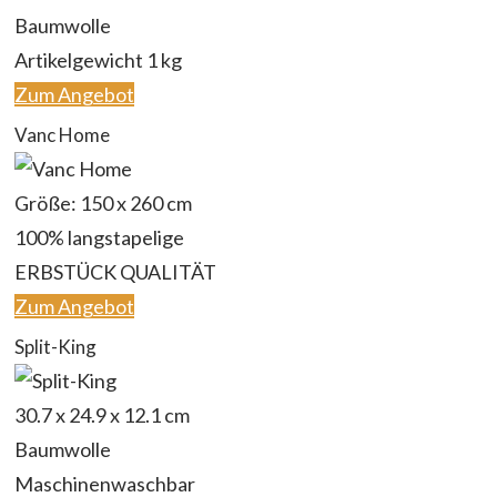
‎Baumwolle
Artikelgewicht ‎1 kg
Zum Angebot
Vanc Home
Größe: 150 x 260 cm
100% langstapelige
ERBSTÜCK QUALITÄT
Zum Angebot
Split-King
30.7 x 24.9 x 12.1 cm
Baumwolle
Maschinenwaschbar