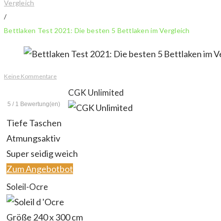
Vergleich
/
Bettlaken Test 2021: Die besten 5 Bettlaken im Vergleich
Keine Kommentare
CGK Unlimited
5
/
1
Bewertung(en)
Tiefe Taschen
Atmungsaktiv
Super seidig weich
Zum Angebotbot
Soleil-Ocre
Größe 240 x 300 cm