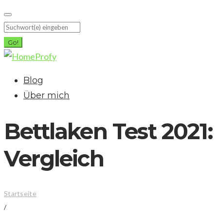
Skip
to
Search
content
for:
Go!
Blog
Über mich
Bettlaken Test 2021:
Vergleich
Startseite
/