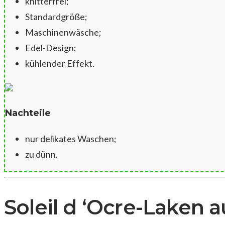
knitterfrei;
Standardgröße;
Maschinenwäsche;
Edel-Design;
kühlender Effekt.
Nachteile
nur delikates Waschen;
zu dünn.
Soleil d ‘Ocre-Laken 