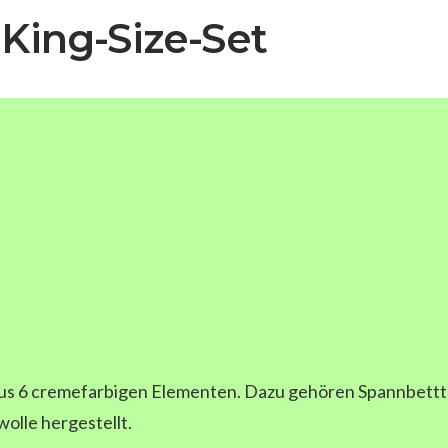
 King-Size-Set
aus 6 cremefarbigen Elementen. Dazu gehören Spannbettt
olle hergestellt.