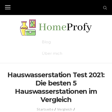
Skip
to
content
Blog
Über mich
Hauswasserstation Test 2021:
Die besten 5
Hauswasserstationen im
Vergleich
Startseite
/
Vergleich
/