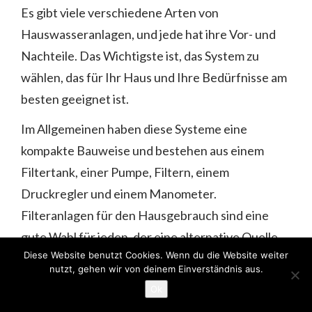
Es gibt viele verschiedene Arten von
Hauswasseranlagen, und jede hat ihre Vor- und
Nachteile. Das Wichtigste ist, das System zu
wählen, das für Ihr Haus und Ihre Bedürfnisse am
besten geeignet ist.
Im Allgemeinen haben diese Systeme eine
kompakte Bauweise und bestehen aus einem
Filtertank, einer Pumpe, Filtern, einem
Druckregler und einem Manometer.
Filteranlagen für den Hausgebrauch sind eine
gute Wahl für jeden, der eine alternative Quelle
Diese Website benutzt Cookies. Wenn du die Website weiter
für sauberes Wasser haben möchte. Sie sind
nutzt, gehen wir von deinem Einverständnis aus.
einfach zu bedienen und können in wenigen
Ok
Minuten installiert werden.