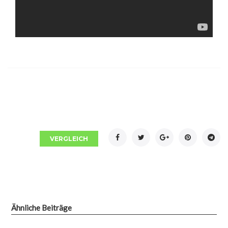
Facebook
Twitter
Google+
Pinterest
Tel
VERGLEICH
Ähnliche Beiträge