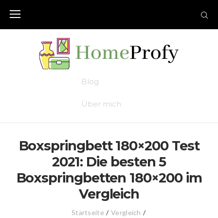
Skip
to
content
Blog
Über mich
Boxspringbett 180×200 Test
2021: Die besten 5
Boxspringbetten 180×200 im
Vergleich
Startseite
/
Vergleich
/